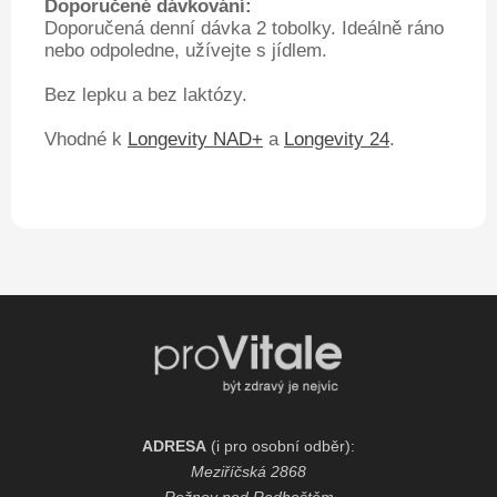
Doporučené dávkování:
Doporučená denní dávka 2 tobolky. Ideálně ráno
nebo odpoledne, užívejte s jídlem.
Bez lepku a bez laktózy.
Vhodné k
Longevity NAD+
a
Longevity 24
.
ADRESA
(i pro osobní odběr):
Meziříčská 2868